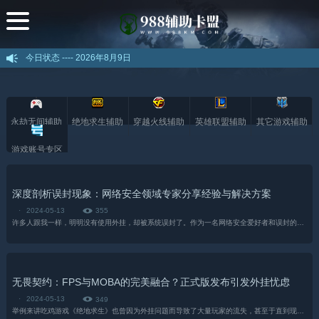
今日状态 ----
2026年8月9日
永劫无间辅助
绝地求生辅助
穿越火线辅助
英雄联盟辅助
其它游戏辅助
游戏账号专区
深度剖析误封现象：网络安全领域专家分享经验与解决方案
·
2024-05-13
355
许多人跟我一样，明明没有使用外挂，却被系统误封了。作为一名网络安全爱好者和误封的受害者，我决定为大家揭秘为什么会被封禁。被误封的主要原因有两种：...
无畏契约：FPS与MOBA的完美融合？正式版发布引发外挂忧虑
·
2024-05-13
349
举例来讲吃鸡游戏《绝地求生》也曾因为外挂问题而导致了大量玩家的流失，甚至于直到现在防作弊机制已经逐渐趋于完善的情况下，在线玩家的数量也依旧大不如...