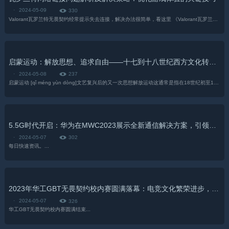
·
2024-05-09
330
Valorant瓦罗兰特无畏契约经常提示失去连接，解决办法很简单，看这里 《Valorant瓦罗兰特无畏契约》是一款由拳头公司开发的多人在线战术...
启蒙运动：解放思想、追求自由——十七到十八世纪西方文化转型的标志性成果
·
2024-05-08
237
启蒙运动 [qǐ méng yùn dòng]文艺复兴后的又一次思想解放运动这通常是指在18世纪初至1789...
5.5G时代开启：华为在MWC2023展示全新通信解决方案，引领通信科技革命
·
2024-05-07
302
每日快速资讯。...
2023年华工GBT无畏契约校内赛圆满落幕：电竞文化繁荣进步，百脑汇决赛留下美好记忆
·
2024-05-07
326
华工GBT无畏契约校内赛圆满结束...