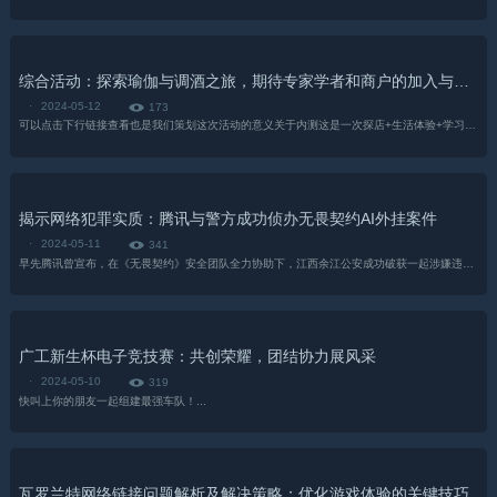
综合活动：探索瑜伽与调酒之旅，期待专家学者和商户的加入与精彩惊喜
·
2024-05-12
173
可以点击下行链接查看也是我们策划这次活动的意义关于内测这是一次探店+生活体验+学习+社交的综合性活动费用500元可共选择10-...
揭示网络犯罪实质：腾讯与警方成功侦办无畏契约AI外挂案件
·
2024-05-11
341
早先腾讯曾宣布，在《无畏契约》安全团队全力协助下，江西余江公安成功破获一起涉嫌违法制售针对《无畏契约》等射击游戏产品的“AI外挂”案件。这是全国...
广工新生杯电子竞技赛：共创荣耀，团结协力展风采
·
2024-05-10
319
快叫上你的朋友一起组建最强车队！...
瓦罗兰特网络链接问题解析及解决策略：优化游戏体验的关键技巧