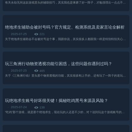
有关永劫无间这款游戏里头的辅助技巧，其实我也是琢磨了好一阵子，才勉强理出一点点不是很清晰的头绪来——毕竟这游戏的花样实在是太多了，每次玩的时候都感觉脑子不够用...
绝地求生辅助会被封号吗？官方规定、检测系统及卖家言论全解析
·
2025-07-25
221
关于绝地求生辅助会不会被封号这个事，我跟你说，其实很多人都跟我一样是特别特别关心，甚至晚上睡觉都可能琢磨！毕竟谁也不想自己辛辛苦苦玩了那么久的账号，因为个啥辅助工具就没了...
玩三角洲行动物资透视功能引困惑，这些问题你遇到过吗？
·
2025-07-25
465
关于《三角洲行动》里头那个物资透视的功能，其实很多刚上手的，还有玩了一阵子的老玩家，都跟我一样是有不少搞不懂的地方的。这个东西对，它说有用，有时候又觉得好像没啥大用；说没用...
玩绝地求生账号好坏很关键！揭秘吃鸡黑号来源及风险？
·
2025-07-24
138
“吃鸡”那个游戏，就是那个绝地求生，现在玩的人还是不少的，对？说到玩这个游戏账号的好坏可是真的太重要了，直接影响啥，影响游戏体验，那肯定是没跑的！有些人，不知道从哪儿听说的...