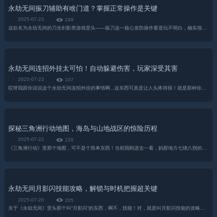
永劫无间振刀辅助有啥门道？掌握正常操作是关键
·
2025-07-23
249
这款名为永劫无间的刀光剑影类游戏里头——振刀这一核心攻防操作要是玩不明白，确实很是磨人；所谓振刀辅助...
永劫无间连招外挂太可怕！自动躲避伤害，玩家深受其害
·
2025-07-23
107
哎呀我跟你说说这个永劫无间连招外挂的事情啊...这东西可真是让人头疼得很！就是那种你在游戏里玩得正起劲儿的时候突然被人莫名其妙一串连招打得毫无还手之力的情况——对对对就是那个！！...
探秘三角洲行动地图，海岛与山地战区的惊险历程
·
2025-07-22
228
《三角洲行动》里那个地图，可不是个简单东西！当初我刚进去一看，妈那地方七绕八拐的——跟庙会过街似的！每个角落都有可探索的东西，就是你得上点心去找……不然容易错过宝物，唉。1...
永劫无间月影闪技能攻略，解锁与时机把握超关键
·
2025-07-20
205
关于《永劫无间》里头那个叫“月影闪”的东西，啊不，技能！对，就是叫月影闪技能的攻略方面的那些事情，其实很多玩这个游戏的朋友，包括我隔壁那个整天熬夜打游戏睡得脸蛋子青青的小李...