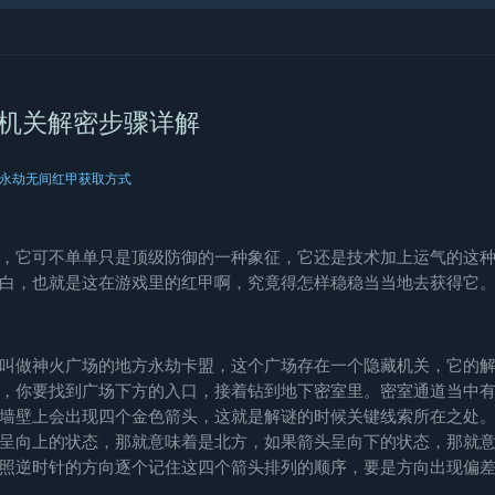
场机关解密步骤详解
永劫无间红甲获取方式
，它可不单单只是顶级防御的一种象征，它还是技术加上运气的这
白，也就是这在游戏里的红甲啊，究竟得怎样稳稳当当地去获得它
叫做神火广场的地方
永劫卡盟
，这个广场存在一个隐藏机关，它的
，你要找到广场下方的入口，接着钻到地下密室里。密室通道当中
墙壁上会出现四个金色箭头，这就是解谜的时候关键线索所在之处
呈向上的状态，那就意味着是北方，如果箭头呈向下的状态，那就
照逆时针的方向逐个记住这四个箭头排列的顺序，要是方向出现偏