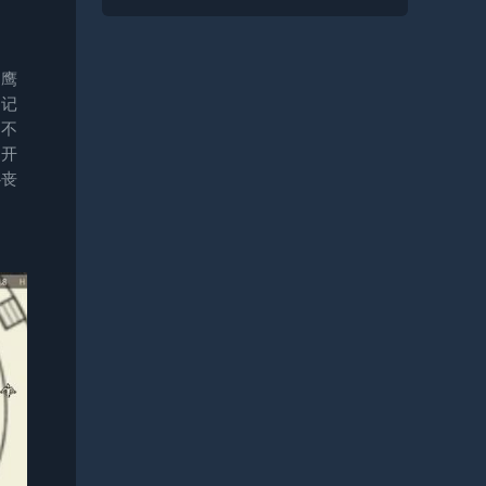
神鹰
刚记
定不
。开
心丧