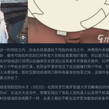
这一时间段之内，你会全然暴露处于危险的状况之中。神鹰堡向来
际，极有可能此时此刻已经有老六在暗处紧紧地盯着你。所以最为
先对场地进行清理以此确保安全状况以后再着手开展相关操作。红
将三个甲粉全部打满，然而金甲通常情况下仅仅能够打两个甲粉，
入决赛场地，面对五眼铳或者阔刀那种高爆发的伤害之际，这额外
要点所在了。
使我联想到今天（3月2日）在西班牙巴塞罗那盛大开启帷幕的202
Q Era”。在这次大会当中，荣耀呈现出了首款人形机器人以及用于机
。科技领域跟游戏圈子一样，众多人都在不断去追求更加极致的装备和