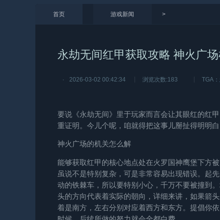
首页
游戏新闻
>
永劫无间红甲获取攻略 神火广
·
2026-03-02 00:42:34
浏览次数:
183
TGA：
要说《
永劫无间
》里于玩家而言会让其眼红的红甲
重证明。今儿个呢，咱就得把这事儿掰扯得明明白
神火广场的机关怎么解
能够获取红甲的核心地点处在火罗国神鹰堡下方被
虽说不是特别复杂，可是非常容易出现错误。起先
动的铁棘车，所以要特别小心，千万不要被撞到。
头的方向代表着实际的朝向，详细来讲，如果箭头
着是南方，左右分别对应着西方和东方。提倡你依
时候，后续所做的努力就会全都白费。