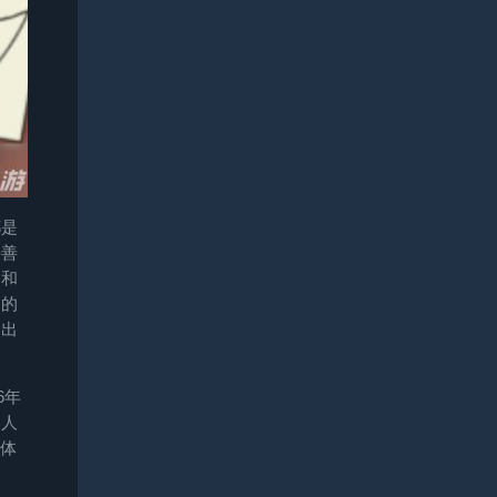
都是
妥善
甲和
它的
多出
6年
器人
体