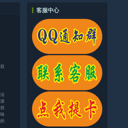
客服中心
种双
。
解法
有滚
。箭
意味
差的