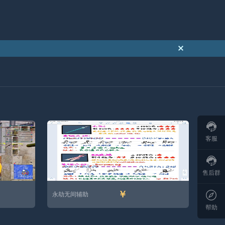
客服
售后群
￥
永劫无间辅助
帮助