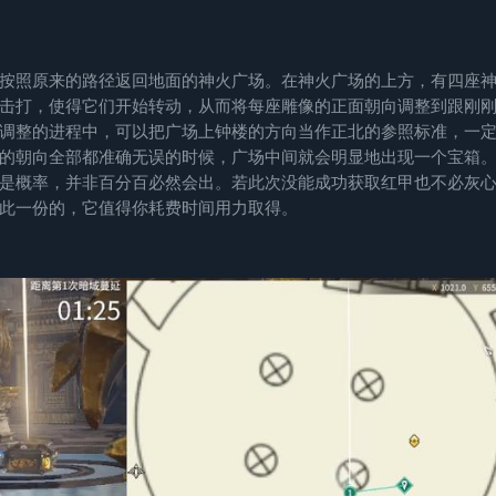
按照原来的路径返回地面的神火广场。在神火广场的上方，有四座
击打，使得它们开始转动，从而将每座雕像的正面朝向调整到跟刚
调整的进程中，可以把广场上钟楼的方向当作正北的参照标准，一
的朝向全部都准确无误的时候，广场中间就会明显地出现一个宝箱
是概率，并非百分百必然会出。若此次没能成功获取红甲也不必灰
此一份的，它值得你耗费时间用力取得。