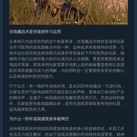
伏地魔战术是否值得学习运用
从单纯只为追求胜利的这个角度来讲，伏地魔战术绝对是值得玩家
去学习取用的游戏策略当中的一种。这种战术有着独特的优势，它
格外适合那些挑选单排模式或者所带装备处于不利形势的玩家，能
够助力他们以相对最小的付出成功步入决赛圈。要是想要熟练将这
项战术掌握，那就表明玩家需要对地图上面的植被覆盖情形以及阴
影区域有着极为深入的理解，与此同时还一定要拥有非常好的耐心
以及精准的时机把控能力。
打个比方，有一场跨年游戏对局，是在2025年的最后一天进行的，
玩家在其中巧妙地借助节日烟花发出的声响，遮掩自己移动时产生
的脚步声，这属于一种高级的伏地魔情景应用方式。凭借这样的操
作，玩家能更有效地隐藏自身，进而在游戏里获取更有利的位置，
提高最终取胜的几率。
为什么一到年底就感觉身体被掏空
这种感觉跟长时间搞高强度游戏致使的身心耗损相类似，年底工作
生活压力相互叠加，恰似于游戏决赛圈长时间维持高度警觉，精神