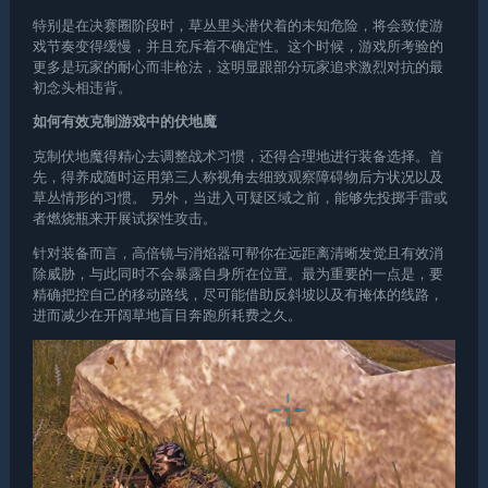
特别是在决赛圈阶段时，草丛里头潜伏着的未知危险，将会致使游
戏节奏变得缓慢，并且充斥着不确定性。这个时候，游戏所考验的
更多是玩家的耐心而非枪法，这明显跟部分玩家追求激烈对抗的最
初念头相违背。
如何有效克制游戏中的伏地魔
克制伏地魔得精心去调整战术习惯，还得合理地进行装备选择。首
先，得养成随时运用第三人称视角去细致观察障碍物后方状况以及
草丛情形的习惯。 另外，当进入可疑区域之前，能够先投掷手雷或
者燃烧瓶来开展试探性攻击。
针对装备而言，高倍镜与消焰器可帮你在远距离清晰发觉且有效消
除威胁，与此同时不会暴露自身所在位置。最为重要的一点是，要
精确把控自己的移动路线，尽可能借助反斜坡以及有掩体的线路，
进而减少在开阔草地盲目奔跑所耗费之久。