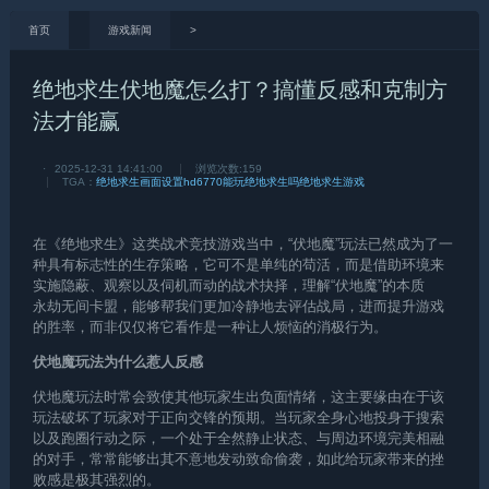
首页
游戏新闻
>
绝地求生伏地魔怎么打？搞懂反感和克制方
法才能赢
·
2025-12-31 14:41:00
浏览次数:
159
TGA：
绝地求生画面设置
hd6770能玩绝地求生吗
绝地求生游戏
在《
绝地求生
》这类战术竞技游戏当中，“伏地魔”玩法已然成为了一
种具有标志性的生存策略，它可不是单纯的苟活，而是借助环境来
实施隐蔽、观察以及伺机而动的战术抉择，理解“伏地魔”的本质
永劫无间卡盟
，能够帮我们更加冷静地去评估战局，进而提升游戏
的胜率，而非仅仅将它看作是一种让人烦恼的消极行为。
伏地魔玩法为什么惹人反感
伏地魔玩法时常会致使其他玩家生出负面情绪，这主要缘由在于该
玩法破坏了玩家对于正向交锋的预期。当玩家全身心地投身于搜索
以及跑圈行动之际，一个处于全然静止状态、与周边环境完美相融
的对手，常常能够出其不意地发动致命偷袭，如此给玩家带来的挫
败感是极其强烈的。