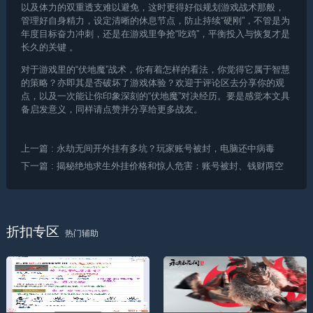
以及体力的双重透支难以避免，这时更得好似规划游戏战术那般，
管理好自身精力，设定清晰的休息节点，防止持续“硬刚”，不管是为
年度目标奋力冲刺，还是在游戏里争抢“吃鸡”，平衡投入与恢复才是
长久的关键 。
对于游戏里的“伏地魔”战术，你有着怎样的看法，你觉得它属于智慧
的策略？亦即其是否破坏了游戏体验？欢迎于评论区去分享你的观
点，以及一次能让你印象深刻的“伏地魔”对决经历。要是感觉本文具
备启发意义，同样请点赞并分享给更多战友。
上一篇
: 永劫无间开外挂有多坑？玩家账号被封，电脑还中病毒
下一篇
: 揭秘绝地求生外挂价格和惊人危害：账号被封、钱财两空
折扣专区
热门辅助