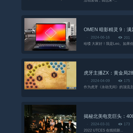
活动发钱，我也来~...
OMEN 暗影精灵 9
·
2024-06-16
201
哈喽 大家好！我是Leo。如
虎牙主播ZX：黄金局2
·
2024-04-09
175
揭秘北美电竞巨头：40
·
2024-03-31
173
2022 UTCES 在线招新...