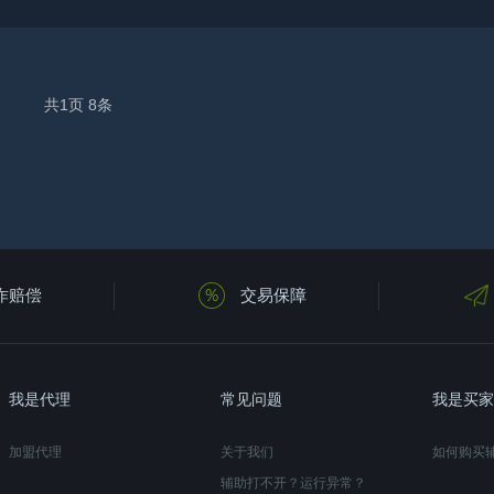
共
1
页
8
条
诈赔偿
交易保障
我是代理
常见问题
我是买家
加盟代理
关于我们
如何购买
辅助打不开？运行异常？