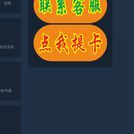
获得永劫无间游戏中的高级段位标识，就如同拥有了进入游戏世界的“VIP通行证”，这不仅彰显了玩家卓越的操作技巧、深厚的游戏经验，还体现了其对游戏内涵的深刻领悟。以下...
鉴于当前游戏交易平台众多且质量参差不齐，选择一个可靠的平台进行《永劫无间》账号交易成为许多玩家的困扰。永劫无间里玩家可以通过参加段位赛的方法提升自己段位等级...
各位玩家，大家好啊，今天小编主要给大家介绍一个《永劫无问》租号安全靠谱的平台--U号租平台。首先大家都知道租号最担心的就是账号的安全性。有没有保障，告后的处理等问题...