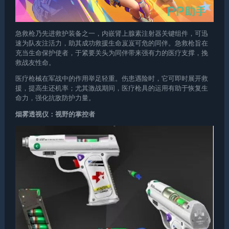
急救枪乃先进救护装备之一，内嵌肾上腺素注射器关键组件，可迅
速为队友注活力，助其成功救援生命岌岌可危的同伴。急救枪旨在
充当生命保护使者，于紧要关头为同伴带来强有力的医疗支撑，挽
救战友性命。
医疗枪械在军战中的作用举足轻重。伤患遇险时，它可即时展开救
援，提高生还机率；尤其激战期间，医疗枪具的运用有助于恢复生
命力，强化抗敌防护力量。
烟雾透视仪：视野的掌控者