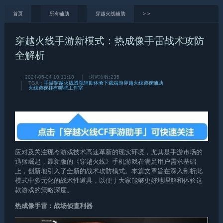
首页
所有辅助
穿越火线辅助
>
>
穿越火线手游新模式：热成像手雷战术攻防
全解析
·
2024-05-04 10:11:18
浏览次数:
235
TGA：
手游穿越火线透视辅助体验下载
端游穿越火线透视辅助
火线透视挂有哪些工作室
应对及关注现今游戏技术高速革新的现实环境，尤其是手游市场的
迅猛崛起，最新版的《
穿越火线
》手机游戏在满足用户需求基础
上，创新地引入了全新的战术攻防模式。本篇文章旨在深入剖析此
模式中多元化的战术性道具，以便于大家能够更好地理解和体验这
款游戏的策略深度。
热成像手雷：战场侦查利器